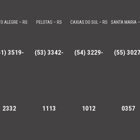
O ALEGRE – RS
PELOTAS – RS
CAXIAS DO SUL – RS
SANTA MARIA –
51) 3519-
(53) 3342-
(54) 3229-
(55) 3027
, Roadsters Can-Am Spyder e motores de popa Evinrude
2332
1113
1012
0357