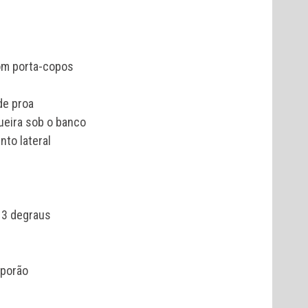
com porta-copos
de proa
ueira sob o banco
to lateral
 3 degraus
 porão