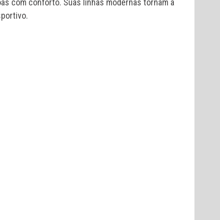
oas com conforto. Suas linhas modernas tornam a
portivo.
S