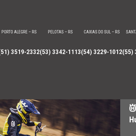
PORTO ALEGRE – RS
PELOTAS – RS
CAXIAS DO SUL – RS
SANT
(51) 3519-2332
(53) 3342-1113
(54) 3229-1012
(55)
, Roadsters Can-Am Spyder e motores de popa Evinrude
H