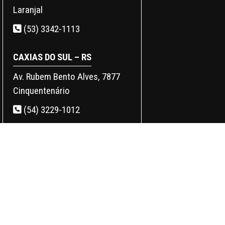
Laranjal
(53) 3342-1113
CAXIAS DO SUL – RS
Av. Rubem Bento Alves, 7877
Cinquentenário
(54) 3229-1012
SANTA MARIA – RS
Rodovia RSC-287, 6283 - Camobi,
Santa Maria - RS
(55) 3027-0357