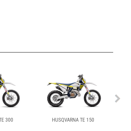
E 150
HUSQVARNA 701 ENDURO
H