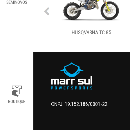
SEMINOVOS
QVARNA TC 85
HUSQVARNA TC 125
BOUTIQUE
CNPJ: 19.152.186/0001-22