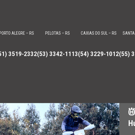
PORTO ALEGRE – RS
PELOTAS – RS
CAXIAS DO SUL – RS
SANTA
51) 3519-2332
(53) 3342-1113
(54) 3229-1012
(55) 
, Roadsters Can-Am Spyder e motores de popa Evinrude
H