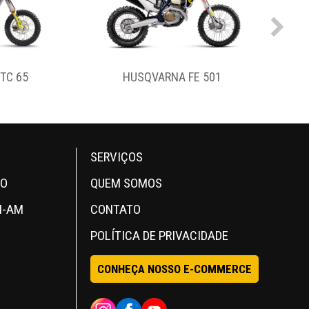
E 501
HUSQVARNA 701 ENDURO
SERVIÇOS
OO
QUEM SOMOS
N-AM
CONTATO
POLÍTICA DE PRIVACIDADE
CONHEÇA NOSSO E-COMMERCE
INSTAGRAM
FACEBOOK
YOUTUBE