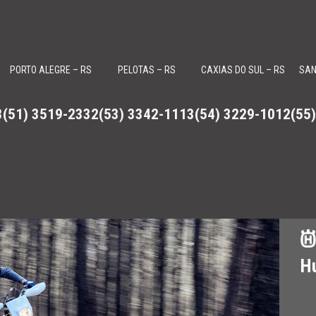
PORTO ALEGRE – RS
PELOTAS – RS
CAXIAS DO SUL – RS
SAN
3
(51) 3519-2332
(53) 3342-1113
(54) 3229-1012
(55
, Roadsters Can-Am Spyder e motores de popa Evinrude
H