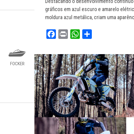
Destacando o desenvolvimento contínuo 
gráficos em azul escuro e amarelo elétr
moldura azul metálica, criam uma aparênci
Facebook
Print
WhatsApp
Share
FOCKER