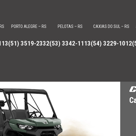
 RS
PORTO ALEGRE – RS
PELOTAS – RS
CAXIAS DO SUL – RS
113
(51) 3519-2332
(53) 3342-1113
(54) 3229-1012
(
, Roadsters Can-Am Spyder e motores de popa Evinrude
C