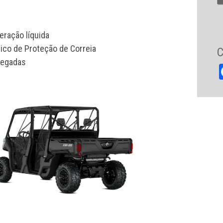
eração líquida
co de Proteção de Correia
C
legadas